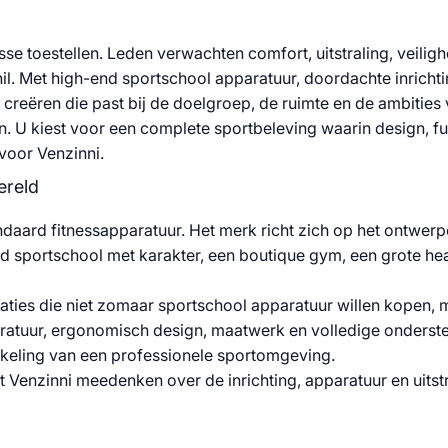
ol Apparat
sse toestellen. Leden verwachten comfort, uitstraling, veil
il. Met high-end sportschool apparatuur, doordachte inrichti
creëren die past bij de doelgroep, de ruimte en de ambities 
en. U kiest voor een complete sportbeleving waarin design, fu
| High-End 
 voor Venzinni.
ereld
tandaard fitnessapparatuur. Het merk richt zich op het ontwe
d sportschool met karakter, een boutique gym, een grote he
ties die niet zomaar sportschool apparatuur willen kopen, 
tuur, ergonomisch design, maatwerk en volledige ondersteu
ikkeling van een professionele sportomgeving.
t Venzinni meedenken over de inrichting, apparatuur en uitstr