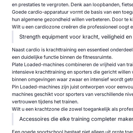
en prestaties te vergroten. Denk aan loopbanden, fiets
Goede cardio-apparatuur vormt de basis van een toeganke
hun algemene gezondheid willen verbeteren. Door te kie
Wilt u een cardiozone creëren die professioneel oogt e
Strength equipment voor kracht, veiligheid en 
Naast cardio is krachttraining een essentieel onderde
een duidelijke functie binnen de fitnessruimte.
Plate Loaded-machines combineren de vrijheid van train
intensieve krachttraining en sporters die gericht wil
binnen omgevingen waar zwaar en intensief wordt getr
Pin Loaded-machines zijn juist ontworpen voor eenvoud
machines geschikt voor sporters van verschillende ni
vertrouwen tijdens het trainen.
Wilt u een krachtzone die zowel toegankelijk als profe
Accessoires die elke training completer make
Een goede sportschool bestaat niet alleen uit grote toes