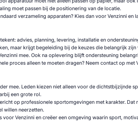
 apparatuur moet niet alleen passen op papier, maar ook in 
raling moet passen bij de positionering van de locatie.
andaard verzameling apparaten? Kies dan voor Venzinni en la
etekent: advies, planning, levering, installatie en ondersteu
eken, maar krijgt begeleiding bij de keuzes die belangrijk zij
t Venzinni mee. Ook na oplevering blijft ondersteuning belang
hele proces alleen te moeten dragen? Neem contact op met Ven
rder mee. Leden kiezen niet alleen voor de dichtstbijzijnde
rbij een grote rol.
 gericht op professionele sportomgevingen met karakter. Dat 
 willen neerzetten.
 Kies voor Venzinni en creëer een omgeving waarin sport, mot