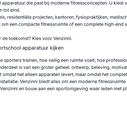
 apparatuur die past bij moderne fitnessconcepten. U kiest 
 tot eind.
els, residentiële projecten, kantoren, fysiopraktijken, medis
at om een compacte fitnessruimte of een complete high-end s
or de toekomst? Kies voor Venzinni.
ortschool apparatuur kijken
e sporters trainen, hoe veilig een ruimte voelt, hoe profess
derdeel is van een groter geheel: ontwerp, beleving, motivati
et omdat het alleen apparaten levert, maar omdat het comple
installatie: Venzinni biedt alles om een moderne fitnessruimte
 Venzinni en bouw aan een sportomgeving waar leden met plez