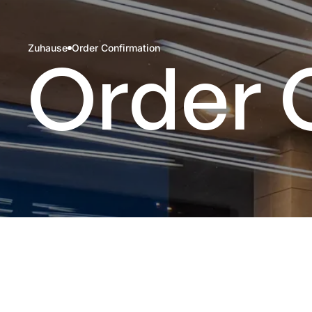
Zuhause
Order Confirmation
Order 