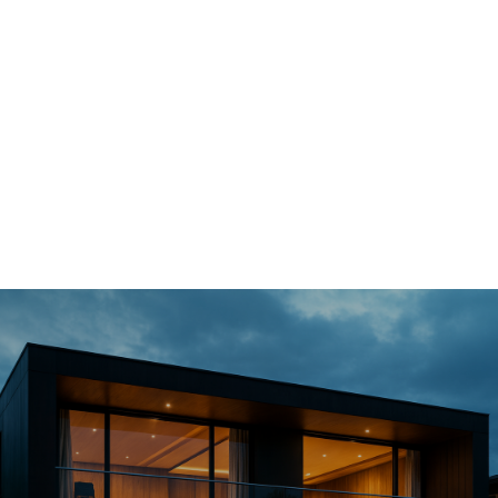
Dein Traum-Fitnesss
Tudio
Heute
Egal, ob Sie nach einem modernen
Design suchen, unser Team von