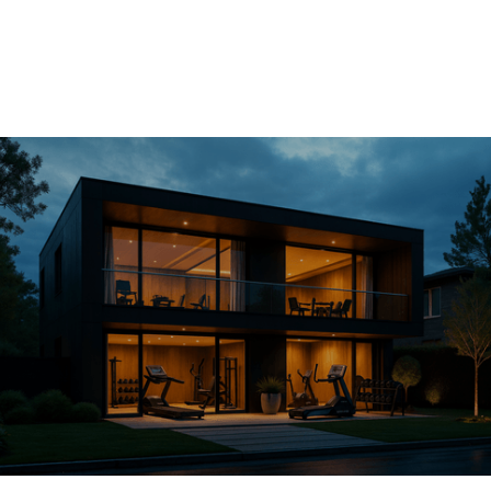
Today
Of u nu droomt van een moderne
fitnessruimte of een high-end
sportschool met karakter, wij creëren
een omgeving waarin sport, motivatie
en beleving samenkomen.
PAGINA'S
CONTACT