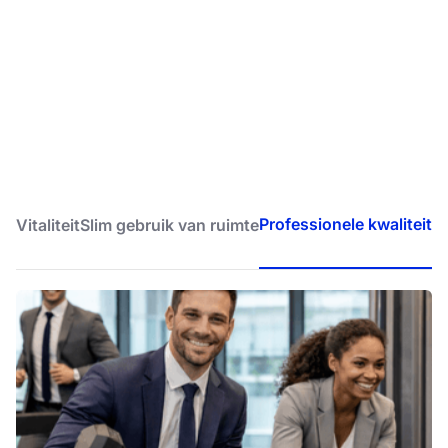
Professionele kwaliteit
Vitaliteit
Slim gebruik van ruimte
A